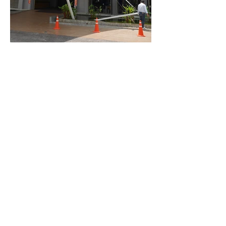
Entrance tensile structure of a restaurant
in Phuket, shape like stingray.